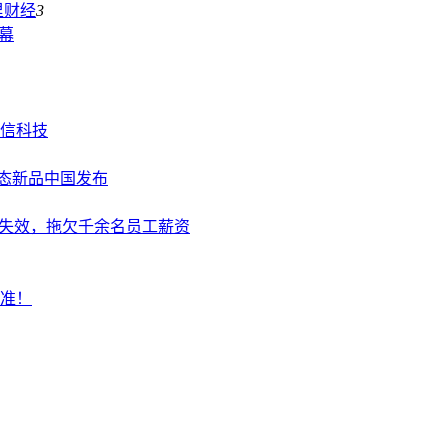
里
财经
3
幕
信科技
6及生态新品中国发布
卡失效，拖欠千余名员工薪资
标准！