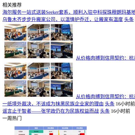
相关推荐
海尔服务一站式送装Seeker套系，顺利入驻中科探珠穆朗玛基
乌鲁木齐步步升搬家公司，以温情护乔迁，让搬家有温度
头条
从价格肉搏到信用契约：杭泰
从价格肉搏到信用契约：杭泰
一纸境外裁决，不该成为抹黑民族企业家的理由
头条
16小时前
谣言止于智者——张学政仍在为民族权益而战
头条
16小时前
一周热门