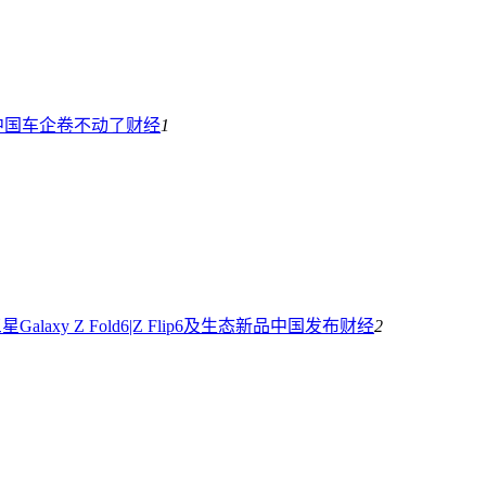
中国车企卷不动了
财经
1
laxy Z Fold6|Z Flip6及生态新品中国发布
财经
2