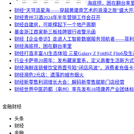
海底捞，困在翻台率
财经
“天穹涟星海——穿越黄建南艺术的浪漫之旅”盛大开
财经
贵州习酒2024年半年营销工作会召开
财经
自建房，可能撑起下一个地产周期
基金
浙江首家新三板挂牌银行收警示函
财经
【企业参访】走进人工智能数据服务领航者——菲利
财经
海底捞，困在翻台率里
财经
打造丰富AI生态体验 三星Galaxy Z Fold6|Z Flip
行业
卡萨帝20周年：发布藏家套系，定义高奢生活新方式
财经
海鲜连锁餐饮宝燕壹号陷“闭店风波”，消费者充值
财经
濒危2元店：遗落的城市烟火
财经
新零售利润增长大会：解码新零售赋能门店经营
财经
世界中医药都（亳州）率先发布18项康养产业团体
金融财经
头条
财经
金融