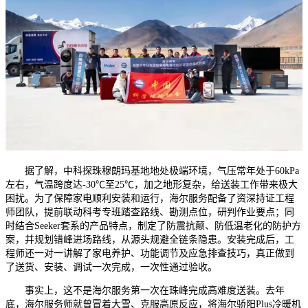
据了解，中科探珠穆朗玛基地地处极端环境，气压常年处于60kPa
左右，气温跨度达-30℃至25℃，加之地形复杂，给送装工作带来极大
困扰。为了保障家电顺利安装和运行，海尔服务配备了资深持证工程
师团队，提前联动科考专班踏查路线、勘测点位，研判作业要点；同
时结合Seeker套系的产品特点，制定了防震抗颠、防低温老化的防护方
案，并规划错峰进场路线，从源头规避全链条隐患。安装完成后，工
程师还一对一讲解了家电养护、功能调节及应急排查技巧，真正做到
了送货、安装、调试一次完成，一次性通过验收。
事实上，这不是海尔服务第一次在珠峰完成高难度送装。去年
底，海尔服务师就曾冒着大雪、克服高原反应，将海尔骄阳Plus冷暖机