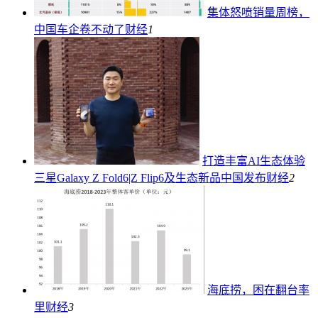
集体怒喷销量周榜，
中国车企卷不动了
财经
1
打造丰富AI生态体验
三星Galaxy Z Fold6|Z Flip6及生态新品中国发布
财经
2
海底捞，困在翻台率
里
财经
3