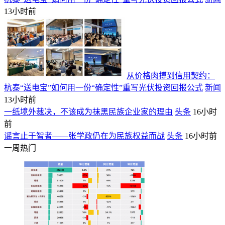
13小时前
从价格肉搏到信用契约：
杭泰“送电宝”如何用一份“确定性”重写光伏投资回报公式
新闻
13小时前
一纸境外裁决，不该成为抹黑民族企业家的理由
头条
16小时
前
谣言止于智者——张学政仍在为民族权益而战
头条
16小时前
一周热门