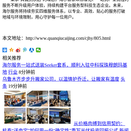
服务不断升级用户体验，持续构建平台服务型科技生态企业。未来，
海尔服务将持续夯实四维服务体系，以专业、高效、贴心的服务打破
地域与环境限制，用心守护每一位用户。
本文地址：http://www.quanqiucaijing.com/cjhy/805.html
相关推荐
海尔服务一站式送装Seeker套系，顺利入驻中科探珠穆朗玛基
地
行业
8分钟前
乌鲁木齐步步升搬家公司，以温情护乔迁，让搬家有温度
头
条
19分钟前
从价格肉搏到信用契约：
杭泰“送电宝”如何用一份“确定性”重写光伏投资回报公式
新闻