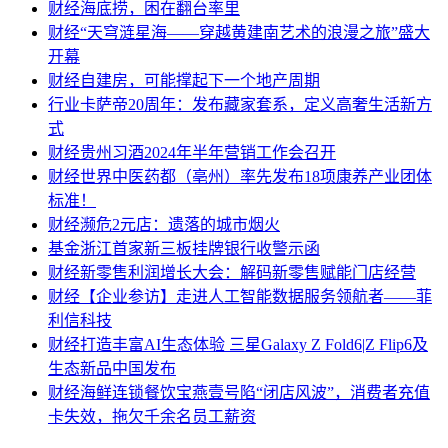
财经
海底捞，困在翻台率里
财经
“天穹涟星海——穿越黄建南艺术的浪漫之旅”盛大
开幕
财经
自建房，可能撑起下一个地产周期
行业
卡萨帝20周年：发布藏家套系，定义高奢生活新方
式
财经
贵州习酒2024年半年营销工作会召开
财经
世界中医药都（亳州）率先发布18项康养产业团体
标准！
财经
濒危2元店：遗落的城市烟火
基金
浙江首家新三板挂牌银行收警示函
财经
新零售利润增长大会：解码新零售赋能门店经营
财经
【企业参访】走进人工智能数据服务领航者——菲
利信科技
财经
打造丰富AI生态体验 三星Galaxy Z Fold6|Z Flip6及
生态新品中国发布
财经
海鲜连锁餐饮宝燕壹号陷“闭店风波”，消费者充值
卡失效，拖欠千余名员工薪资