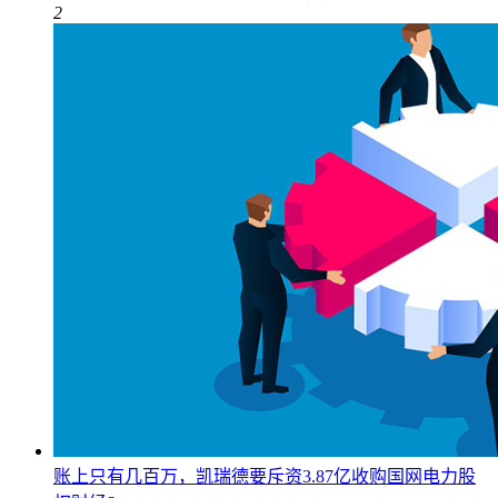
2
账上只有几百万，凯瑞德要斥资3.87亿收购国网电力股