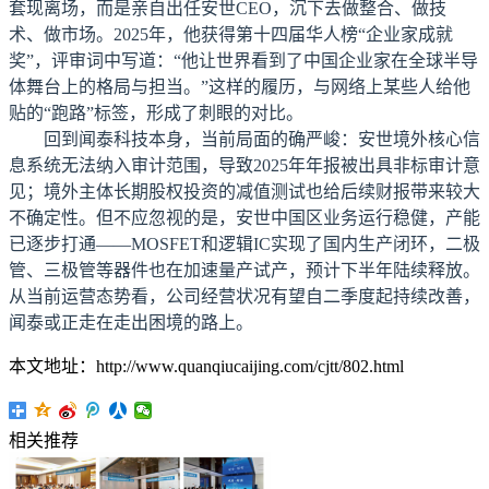
套现离场，而是亲自出任安世CEO，沉下去做整合、做技
术、做市场。2025年，他获得第十四届华人榜“企业家成就
奖”，评审词中写道：“他让世界看到了中国企业家在全球半导
体舞台上的格局与担当。”这样的履历，与网络上某些人给他
贴的“跑路”标签，形成了刺眼的对比。
回到闻泰科技本身，当前局面的确严峻：安世境外核心信
息系统无法纳入审计范围，导致2025年年报被出具非标审计意
见；境外主体长期股权投资的减值测试也给后续财报带来较大
不确定性。但不应忽视的是，安世中国区业务运行稳健，产能
已逐步打通——MOSFET和逻辑IC实现了国内生产闭环，二极
管、三极管等器件也在加速量产试产，预计下半年陆续释放。
从当前运营态势看，公司经营状况有望自二季度起持续改善，
闻泰或正走在走出困境的路上。
本文地址：http://www.quanqiucaijing.com/cjtt/802.html
相关推荐