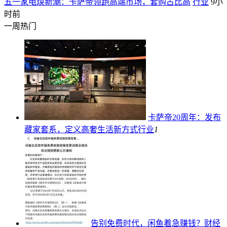
五一家电焕新潮：卡萨帝领跑高端市场，套购占比高
行业
9小
时前
一周热门
卡萨帝20周年：发布
藏家套系，定义高奢生活新方式
行业
1
告别免费时代，闲鱼着急赚钱？
财经