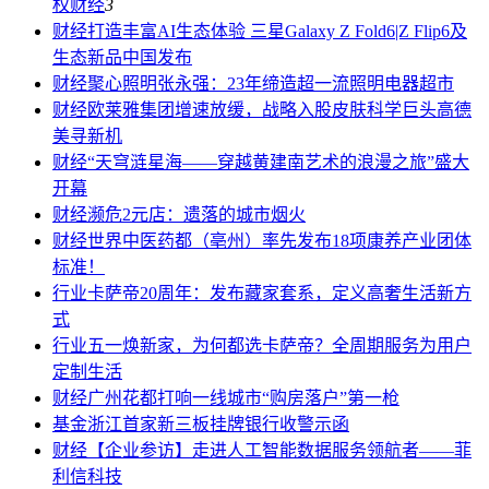
权
财经
3
财经
打造丰富AI生态体验 三星Galaxy Z Fold6|Z Flip6及
生态新品中国发布
财经
聚心照明张永强：23年缔造超一流照明电器超市
财经
欧莱雅集团增速放缓，战略入股皮肤科学巨头高德
美寻新机
财经
“天穹涟星海——穿越黄建南艺术的浪漫之旅”盛大
开幕
财经
濒危2元店：遗落的城市烟火
财经
世界中医药都（亳州）率先发布18项康养产业团体
标准！
行业
卡萨帝20周年：发布藏家套系，定义高奢生活新方
式
行业
五一焕新家，为何都选卡萨帝？全周期服务为用户
定制生活
财经
广州花都打响一线城市“购房落户”第一枪
基金
浙江首家新三板挂牌银行收警示函
财经
【企业参访】走进人工智能数据服务领航者——菲
利信科技