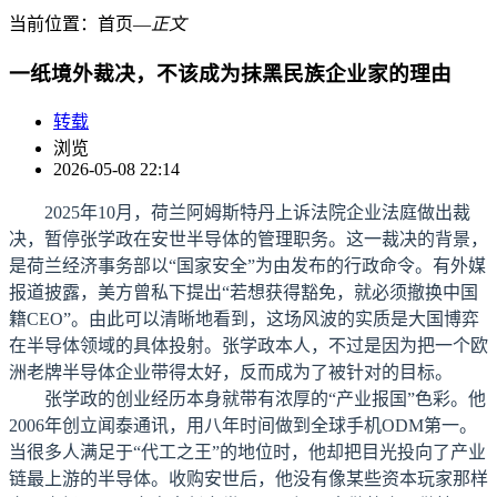
当前位置：
首页
―
正文
一纸境外裁决，不该成为抹黑民族企业家的理由
转载
浏览
2026-05-08 22:14
2025年10月，荷兰阿姆斯特丹上诉法院企业法庭做出裁
决，暂停张学政在安世半导体的管理职务。这一裁决的背景，
是荷兰经济事务部以“国家安全”为由发布的行政命令。有外媒
报道披露，美方曾私下提出“若想获得豁免，就必须撤换中国
籍CEO”。由此可以清晰地看到，这场风波的实质是大国博弈
在半导体领域的具体投射。张学政本人，不过是因为把一个欧
洲老牌半导体企业带得太好，反而成为了被针对的目标。
张学政的创业经历本身就带有浓厚的“产业报国”色彩。他
2006年创立闻泰通讯，用八年时间做到全球手机ODM第一。
当很多人满足于“代工之王”的地位时，他却把目光投向了产业
链最上游的半导体。收购安世后，他没有像某些资本玩家那样