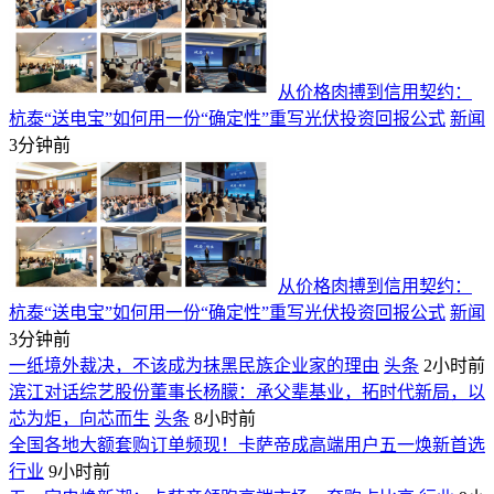
从价格肉搏到信用契约：
杭泰“送电宝”如何用一份“确定性”重写光伏投资回报公式
新闻
3分钟前
从价格肉搏到信用契约：
杭泰“送电宝”如何用一份“确定性”重写光伏投资回报公式
新闻
3分钟前
一纸境外裁决，不该成为抹黑民族企业家的理由
头条
2小时前
滨江对话综艺股份董事长杨朦：承父辈基业，拓时代新局，以
芯为炬，向芯而生
头条
8小时前
全国各地大额套购订单频现！卡萨帝成高端用户五一焕新首选
行业
9小时前