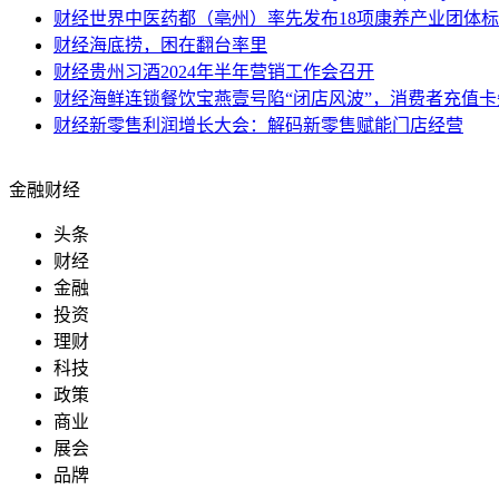
财经
世界中医药都（亳州）率先发布18项康养产业团体
财经
海底捞，困在翻台率里
财经
贵州习酒2024年半年营销工作会召开
财经
海鲜连锁餐饮宝燕壹号陷“闭店风波”，消费者充值
财经
新零售利润增长大会：解码新零售赋能门店经营
金融财经
头条
财经
金融
投资
理财
科技
政策
商业
展会
品牌