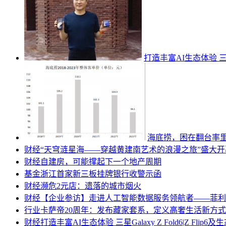
打造丰富AI生态体验 三星Ga
海底捞，困在翻台率
财经
“天穹涟星海——穿越黄建南艺术的浪漫之旅”盛大开
财经
自建房，可能撑起下一个地产周期
基金
浙江首家新三板挂牌银行收警示函
财经
濒危2元店：遗落的城市烟火
财经
【企业参访】走进人工智能数据服务领航者——菲利
行业
卡萨帝20周年：发布藏家套系，定义高奢生活新方式
财经
打造丰富AI生态体验 三星Galaxy Z Fold6|Z Flip