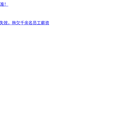
标准！
卡失效，拖欠千余名员工薪资