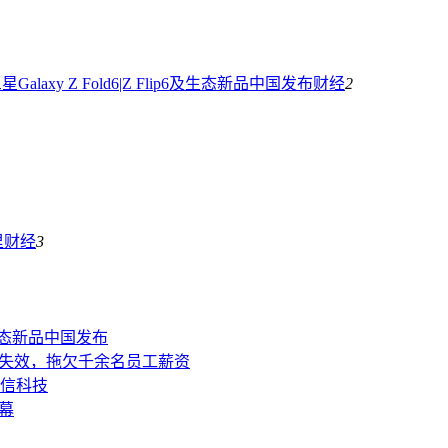
laxy Z Fold6|Z Flip6及生态新品中国发布
财经
2
里
财经
3
6及生态新品中国发布
卡失效，拖欠千余名员工薪资
信科技
幕