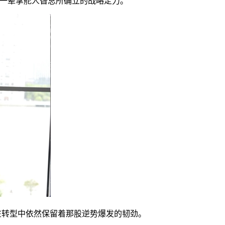
老一辈掌舵人昝总所确立的战略定力。
司在转型中依然保留着那股逆势爆发的韧劲。