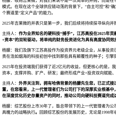
杨朦：收购吉莱微，对我们来说不是一次简单的并购，而是在半
模式。在现在这个全球供应链动荡的背景下，“自主可控”和“
个赛道里“定义产品”的能力。
2025年吉莱微的并表只是第一步，我们后续将持续探寻纵向并
主持人：
作为业界知名的硬科技“捕手”，江苏高投在2025年
+资本”的双轮驱动，将单纯的财务投资进化为具有高度协同效
杨朦：我们及旗下江苏高投作为投资界元老级企业，从事投资已
责在浩如烟海的科技初创中找到那些具有颠覆性的种子；引擎
2025年在投资端我们获得了近2亿元的收益，但更核心的是
资本，支撑并购、扩产、研发；最终形成产业+投资双向赋能、
主持人：
外界关注到，拥有哈佛背景的杨朦先生您，已正式接
董，在您看来，上一代管理者们为公司打下的深厚实业根基中，
在深度优化历史存量资产的同时，推动公司向硬科技赛道完成这
杨朦：综艺股份上市30年了，昝总带领下的上一代管理者为公
具魄力的战略执行
。
回顾综艺股份的发展历史，无论是1998