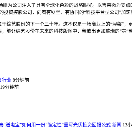
上，杨朦为公司注入了具有全球化色彩的战略眼光。以吉莱微为支点
统的投资控股公司，向着有壁垒、有协同的“科技平台型公司”加速
属于综艺股份的下一个三十年。这不仅是一场商业上的“涅槃”，
振，能让综艺股份在未来的科技版图中，释放出更加璀璨的“芯”
地
行业
8分钟前
19分钟前
“送电宝”如何用一份“确定性”重写光伏投资回报公式
新闻
13