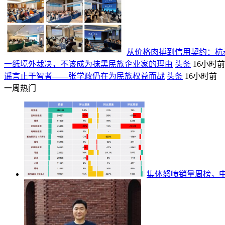
从价格肉搏到信用契约：杭泰
一纸境外裁决，不该成为抹黑民族企业家的理由
头条
16小时前
谣言止于智者——张学政仍在为民族权益而战
头条
16小时前
一周热门
集体怒喷销量周榜，