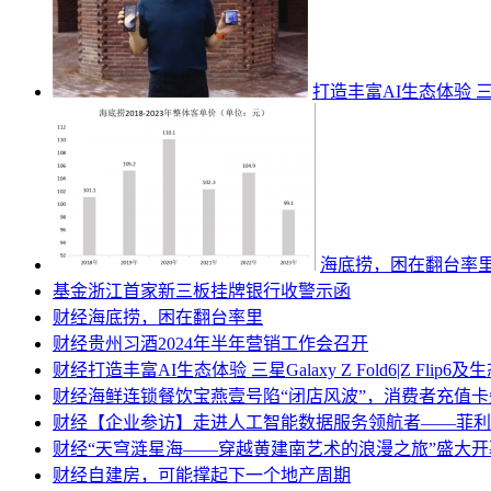
打造丰富AI生态体验 三星Ga
海底捞，困在翻台率
基金
浙江首家新三板挂牌银行收警示函
财经
海底捞，困在翻台率里
财经
贵州习酒2024年半年营销工作会召开
财经
打造丰富AI生态体验 三星Galaxy Z Fold6|Z Flip
财经
海鲜连锁餐饮宝燕壹号陷“闭店风波”，消费者充值
财经
【企业参访】走进人工智能数据服务领航者——菲利
财经
“天穹涟星海——穿越黄建南艺术的浪漫之旅”盛大开
财经
自建房，可能撑起下一个地产周期