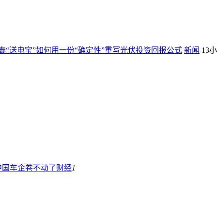
“送电宝”如何用一份“确定性”重写光伏投资回报公式
新闻
13
中国车企卷不动了
财经
1