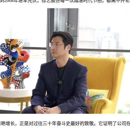
网到2008年进军光伏，综艺股份每一次踏准时代节拍，都离不开
12%的惊艳增长，正是对过往三十年奋斗史最好的致敬。它证明了公