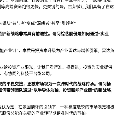
计、晶圆制造、封装测试全流程自主掌控能力，也就是 IDM
制等高端赛道跑得更快，更关键的是，吉莱微让我们具备了在这
从“参与者”变成“深耕者”甚至“引领者”。
链”新战略非常具有前瞻性
。
请问综艺股份是如何通过“实业
赋能产业链”，本质是把资本升级为产业雷达与增长引擎。雷达负
：实业给投资产业眼光，让我们看得准、投得进；投资为实业提供
垒、有协同的科技平台型公司。
权的平稳交接，更被市场视为一次跨时代的战略传承。请问杨
如何带领团队通过“以半导体为轴，投资赋能产业链”的新战略，
，我认为是：在家国情怀的引领下，一种极度敏锐的市场嗅觉和极
综艺股份总能在关键的产业转型期踏准时代的节拍。