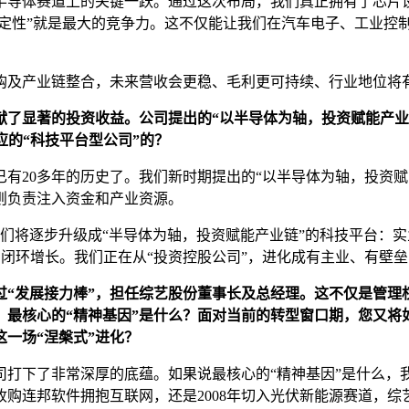
导体赛道上的关键一跃。通过这次布局，我们真正拥有了芯片设
确定性”就是最大的竞争力。这不仅能让我们在汽车电子、工业控
购及产业链整合，未来营收会更稳、毛利更可持续、行业地位将有望
贡献了显著的投资收益
。
公司提出的“以半导体为轴，投资赋能产业
应的“科技平台型公司”的？
有20多年的历史了。我们新时期提出的“以半导体为轴，投资
则负责注入资金和产业资源。
，我们将逐步升级成“半导体为轴，投资赋能产业链”的科技平台
闭环增长。我们正在从“投资控股公司”，进化成有主业、有壁
过“发展接力棒”，担任综艺股份董事长及总经理。这不仅是管理
最核心的“精神基因”是什么？面对当前的转型窗口期，您又将
一场“涅槃式”进化？
司打下了非常深厚的底蕴。如果说最核心的“精神基因”是什么
年收购连邦软件拥抱互联网，还是2008年切入光伏新能源赛道，